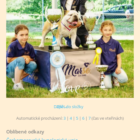
Další →
Zpět do složky
Automatické procházení:
3
|
4
|
5
|
6
|
7
(čas ve vteřinách)
Oblíbené odkazy
Českomoravská kynologická unie