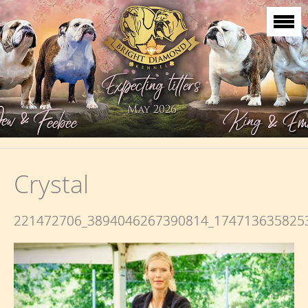
Crystal
221472706_3894046267390814_174713635825