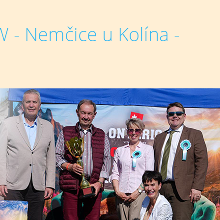
 Nemčice u Kolína -