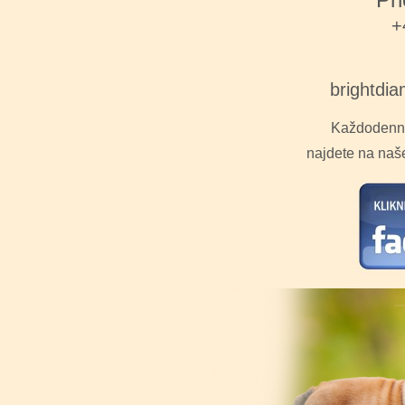
+
brightdi
Každodenní 
najdete na naše