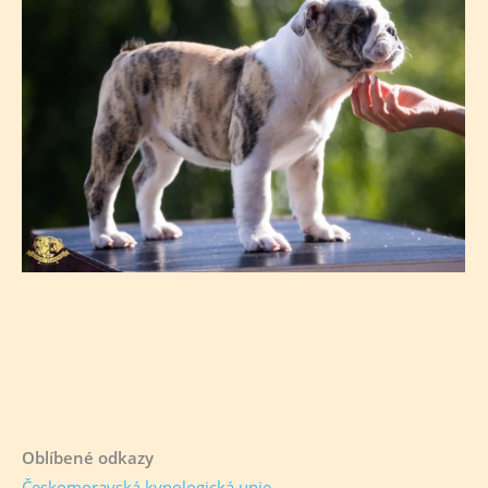
Oblíbené odkazy
Českomoravská kynologická unie