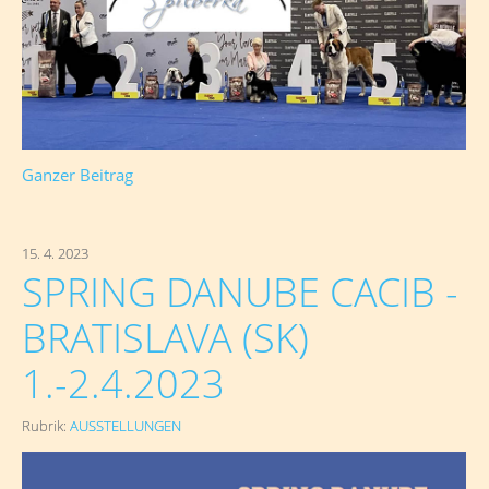
Ganzer Beitrag
15. 4. 2023
SPRING DANUBE CACIB -
BRATISLAVA (SK)
1.-2.4.2023
Rubrik:
AUSSTELLUNGEN