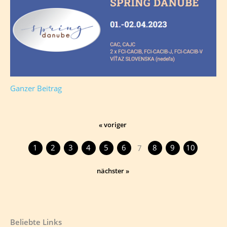
Ganzer Beitrag
« voriger
1
2
3
4
5
6
8
9
10
7
nächster »
Beliebte Links