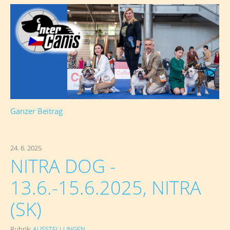
Ganzer Beitrag
24. 6. 2025
NITRA DOG -
13.6.-15.6.2025, NITRA
(SK)
Rubrik:
AUSSTELLUNGEN