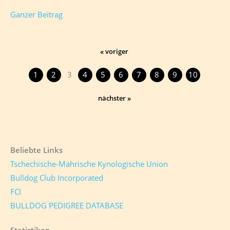
Ganzer Beitrag
« voriger
1
2
4
5
6
7
8
9
10
3
nächster »
Beliebte Links
Tschechische-Mährische Kynologische Union
Bulldog Club Incorporated
FCI
BULLDOG PEDIGREE DATABASE
Statistiken