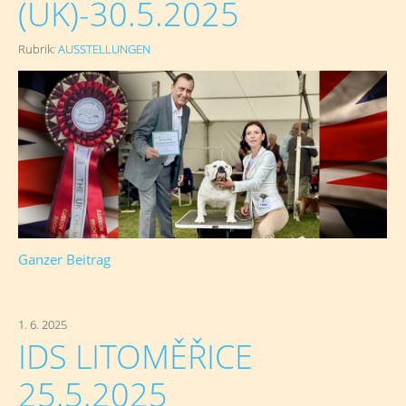
(UK)-30.5.2025
Rubrik:
AUSSTELLUNGEN
Ganzer Beitrag
1. 6. 2025
IDS LITOMĚŘICE
25.5.2025