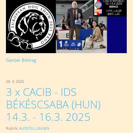
Ganzer Beitrag
26. 3. 2025
3 x CACIB - IDS
BÉKÉSCSABA (HUN)
14.3. - 16.3. 2025
Rubrik:
AUSSTELLUNGEN