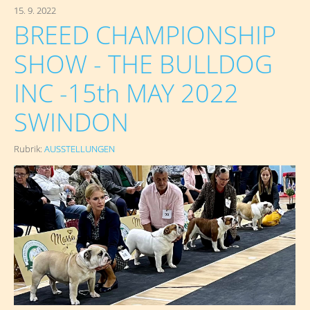
15. 9. 2022
BREED CHAMPIONSHIP
SHOW - THE BULLDOG
INC -15th MAY 2022
SWINDON
Rubrik:
AUSSTELLUNGEN