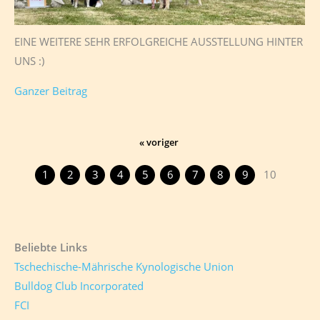
EINE WEITERE SEHR ERFOLGREICHE AUSSTELLUNG HINTER
UNS :)
Ganzer Beitrag
« voriger
1
2
3
4
5
6
7
8
9
10
Beliebte Links
Tschechische-Mährische Kynologische Union
Bulldog Club Incorporated
FCI