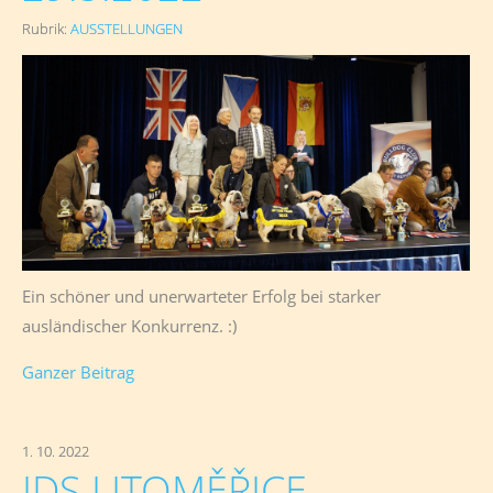
Rubrik:
AUSSTELLUNGEN
Ein schöner und unerwarteter Erfolg bei starker
ausländischer Konkurrenz. :)
Ganzer Beitrag
1. 10. 2022
IDS LITOMĚŘICE