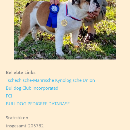
Beliebte Links
Tschechische-Mährische Kynologische Union
Bulldog Club Incorporated
FCI
BULLDOG PEDIGREE DATABASE
Statistiken
206782
Insgesamt: